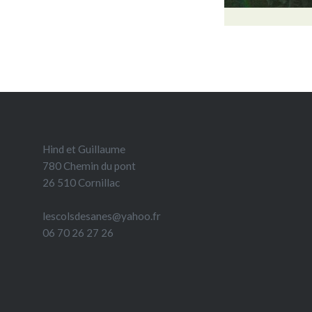
Hind et Guillaume
780 Chemin du pont
26 510 Cornillac
lescolsdesanes@yahoo.fr
06 70 26 27 26