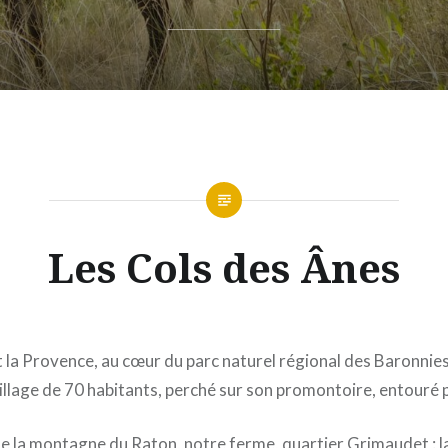
Les Cols des Ânes
t la Provence, au cœur du parc naturel régional des Baronnie
 village de 70 habitants, perché sur son promontoire, entouré 
 de la montagne du Raton, notre ferme, quartier Grimaudet : 