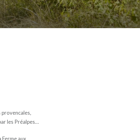
s provencales,
par les Préalpes…
la Ferme aux