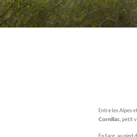
Entre les Alpes e
Cornillac
, petit
En face, au pied