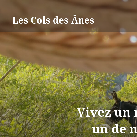
Aller
au
Les Cols des Ânes
contenu
Vivez un 
un de 