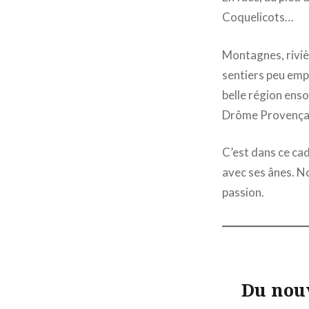
Coquelicots…
Montagnes, rivièr
sentiers peu empr
belle région enso
Drôme Provença
C’est dans ce c
avec ses ânes. No
passion.
Du nou