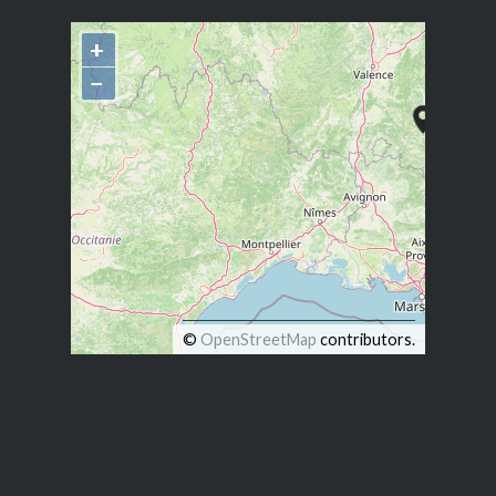
+
−
©
OpenStreetMap
contributors.